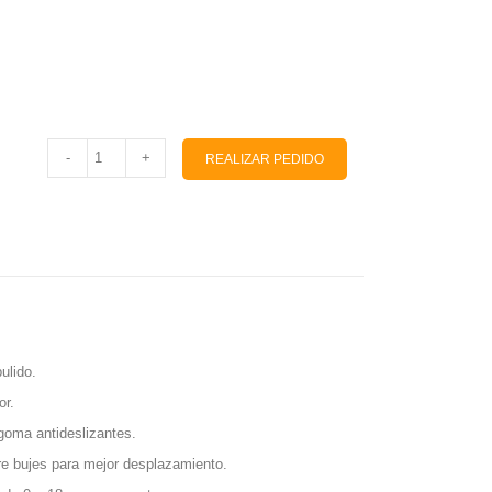
-
+
REALIZAR PEDIDO
ulido.
or.
goma antideslizantes.
re bujes para mejor desplazamiento.