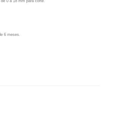
 de 0 a 18 mm para corte.
de 6 meses.