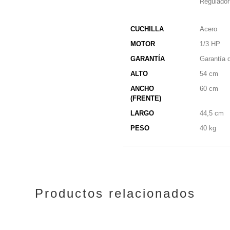
Regulador
CUCHILLA
Acero
MOTOR
1/3 HP
GARANTÍA
Garantía 
ALTO
54 cm
ANCHO
60 cm
(FRENTE)
LARGO
44,5 cm
PESO
40 kg
Productos relacionados